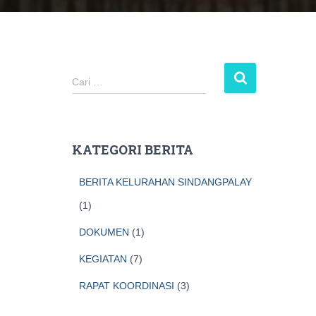
C
Cari …
a
r
i
u
KATEGORI BERITA
n
t
BERITA KELURAHAN SINDANGPALAY
u
k
(1)
:
DOKUMEN
(1)
KEGIATAN
(7)
RAPAT KOORDINASI
(3)