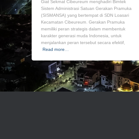
Giat Sekmat Cibeureum menghadiri Bimtek
Sistem Administrasi Satuan Gerakan Pramuka
(SISMANSA) yang bertempat di SDN Loasari
Kecamatan Cibeureum. Gerakan Pramuka
memiliki peran strategis dalam membentuk
karakter generasi muda Indonesia, untuk
menjalankan peran tersebut secara efektif,
Read more…