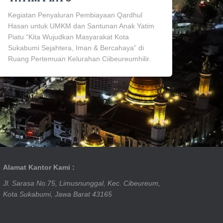
Kegiatan Penyaluran Pembiayaan Qardhul
Hasan untuk UMKM dan Santunan Anak Yatim
Piatu “Kita Wujudkan Masyarakat Kota
Sukabumi Sejahtera, Iman & Bercahaya” di
Ruang Pertemuan Kelurahan Ciibeureumhilir.
Alamat Kantor Kami :
Jl. Sarasa No.75, Limusnunggal, Kec. Cibeureum,
Kota Sukabumi, Jawa Barat 43165