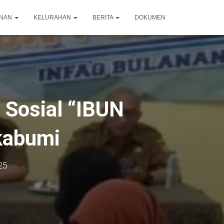
ANAN
KELURAHAN
BERITA
DOKUMEN
 Sosial “IBUN
kabumi
25