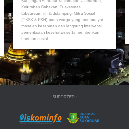
Kunjungan Aparatur Kecamatan Cibeureum,
Kelurahan Babakan, Puskesmas
Cibeureumhilir & didampingi Mitra Sosial
(TKSK & PKH) pada warga yang mempunyai
masalah kesehatan dan langsung intervensi
pemeriksaan kesehatan serta memberikan
bantuan sosial.
SUPORTED :