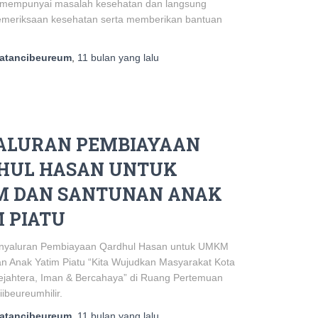
 mempunyai masalah kesehatan dan langsung
pemeriksaan kesehatan serta memberikan bantuan
atancibeureum
,
11 bulan
yang lalu
ALURAN PEMBIAYAAN
HUL HASAN UNTUK
 DAN SANTUNAN ANAK
 PIATU
enyaluran Pembiayaan Qardhul Hasan untuk UMKM
n Anak Yatim Piatu “Kita Wujudkan Masyarakat Kota
jahtera, Iman & Bercahaya” di Ruang Pertemuan
ibeureumhilir.
atancibeureum
,
11 bulan
yang lalu