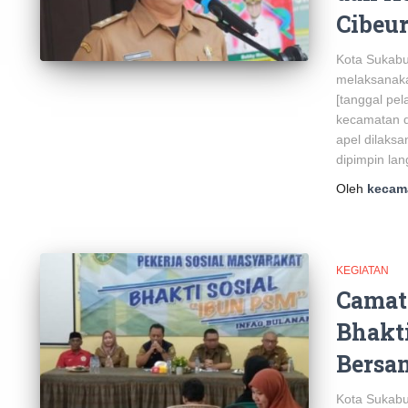
Cibeu
Kota Sukab
melaksanaka
[tanggal pel
kecamatan d
apel dilaks
dipimpin la
Oleh
kecam
KEGIATAN
Camat
Bhakti
Bersa
Kota Sukab