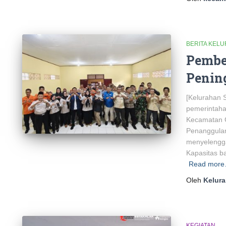
BERITA KEL
Pembe
Penin
[Kelurahan 
pemerintahan
Kecamatan 
Penanggula
menyelengga
Kapasitas b
Read mor
Oleh
Kelur
KEGIATAN