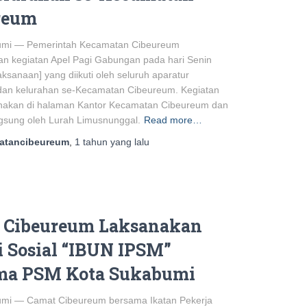
reum
umi — Pemerintah Kecamatan Cibeureum
n kegiatan Apel Pagi Gabungan pada hari Senin
aksanaan] yang diikuti oleh seluruh aparatur
an kelurahan se-Kecamatan Cibeureum. Kegiatan
anakan di halaman Kantor Kecamatan Cibeureum dan
ngsung oleh Lurah Limusnunggal.
Read more…
atancibeureum
,
1 tahun
yang lalu
 Cibeureum Laksanakan
 Sosial “IBUN IPSM”
ma PSM Kota Sukabumi
umi — Camat Cibeureum bersama Ikatan Pekerja