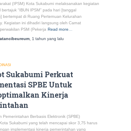
arakat (IPSM) Kota Sukabumi melaksanakan kegiatan
l bertajuk “IBUN IPSM” pada hari [tanggal
] bertempat di Ruang Pertemuan Kelurahan
. Kegiatan ini dihadiri langsung oleh Camat
perwakilan PSM (Pekerja
Read more…
atancibeureum
,
1 tahun
yang lalu
DINASI
t Sukabumi Perkuat
mentasi SPBE Untuk
ptimalkan Kinerja
intahan
m Pemerintahan Berbasis Elektronik (SPBE)
Kota Sukabumi yang telah mencapai skor 3,75 harus
engan implementasi kinerja pemerintahan yang