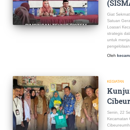
(SISM
Giat Sekmat
Satuan Ger
Loasari Kec
strategis d
untuk menjal
pengelolaan 
Oleh
kecam
KEGIATAN
Kunju
Cibeu
Senin, 22 S
Kecamatan 
Cibeureumhi