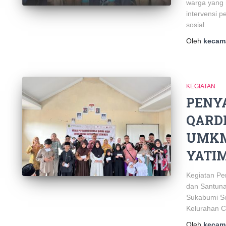
warga yang
intervensi 
sosial.
Oleh
kecam
KEGIATAN
PENY
QARD
UMKM
YATIM
Kegiatan P
dan Santuna
Sukabumi Se
Kelurahan Ci
Oleh
kecam