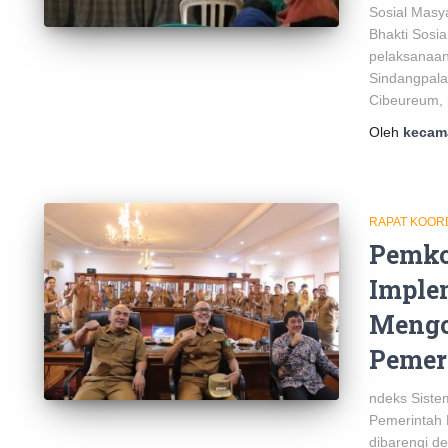
Sosial Masy
Bhakti Sosia
pelaksanaan
Sindangpalay
Cibeureum, 
Oleh
kecam
RAPAT KOOR
Pemko
Imple
Mengo
Pemer
ndeks Siste
Pemerintah 
dibarengi d