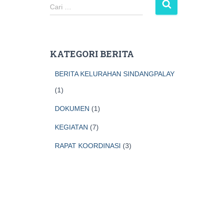
C
Cari …
a
r
i
u
KATEGORI BERITA
n
t
BERITA KELURAHAN SINDANGPALAY
u
k
(1)
:
DOKUMEN
(1)
KEGIATAN
(7)
RAPAT KOORDINASI
(3)