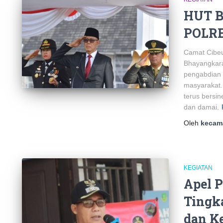
HUT 
POLR
Camat Cibe
Bhayangkara
pengabdian 
masyarakat.
terus bersin
dan damai.
Oleh
kecam
KEGIATAN
Apel 
Tingk
dan K