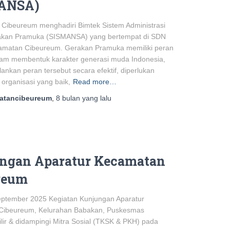
ANSA)
 Cibeureum menghadiri Bimtek Sistem Administrasi
akan Pramuka (SISMANSA) yang bertempat di SDN
amatan Cibeureum. Gerakan Pramuka memiliki peran
alam membentuk karakter generasi muda Indonesia,
ankan peran tersebut secara efektif, diperlukan
organisasi yang baik,
Read more…
atancibeureum
,
8 bulan
yang lalu
ngan Aparatur Kecamatan
reum
eptember 2025 Kegiatan Kunjungan Aparatur
Cibeureum, Kelurahan Babakan, Puskesmas
lir & didampingi Mitra Sosial (TKSK & PKH) pada